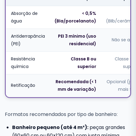
Absorção de
< 0,5%
< 
água
(BIa/porcelanato)
(BIIb/cerâmic
Antiderrapância
PEI 3 mínimo (uso
Não se apli
(PEI)
residencial)
Resistência
Classe B ou
Classe C 
química
superior
superi
Recomendada (< 1
Opcional (jun
Retificação
mm de variação)
mais fin
Formatos recomendados por tipo de banheiro:
Banheiro pequeno (até 4 m²):
peças grandes
(60×60 cm ou 60×120 cm) com junta mínima