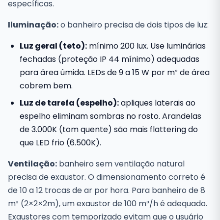
específicas.
Iluminação:
o banheiro precisa de dois tipos de luz:
Luz geral (teto):
mínimo 200 lux. Use luminárias
fechadas (proteção IP 44 mínimo) adequadas
para área úmida. LEDs de 9 a 15 W por m² de área
cobrem bem.
Luz de tarefa (espelho):
apliques laterais ao
espelho eliminam sombras no rosto. Arandelas
de 3.000K (tom quente) são mais flattering do
que LED frio (6.500K).
Ventilação:
banheiro sem ventilação natural
precisa de exaustor. O dimensionamento correto é
de 10 a 12 trocas de ar por hora. Para banheiro de 8
m³ (2×2×2m), um exaustor de 100 m³/h é adequado.
Exaustores com temporizado evitam que o usuário