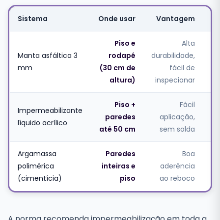
Sistema
Onde usar
Vantagem
Cu
Piso e
Alta
Manta asfáltica 3
rodapé
durabilidade,
mm
(30 cm de
fácil de
altura)
inspecionar
Piso +
Fácil
Impermeabilizante
paredes
aplicação,
líquido acrílico
até 50 cm
sem solda
Argamassa
Paredes
Boa
polimérica
inteiras e
aderência
(cimentícia)
piso
ao reboco
A norma recomenda impermeabilização em toda a