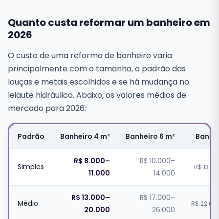
Quanto custa reformar um banheiro em
2026
O custo de uma reforma de banheiro varia
principalmente com o tamanho, o padrão das
louças e metais escolhidos e se há mudança no
leiaute hidráulico. Abaixo, os valores médios de
mercado para 2026:
Padrão
Banheiro 4 m²
Banheiro 6 m²
Banhei
R$ 8.000–
R$ 10.000–
Simples
R$ 13.0
11.000
14.000
R$ 13.000–
R$ 17.000–
Médio
R$ 22.00
20.000
26.000