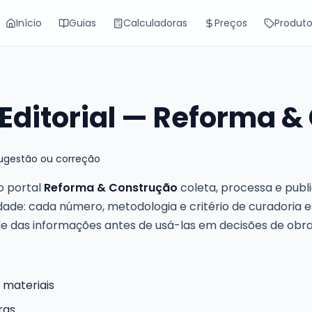
Início
Guias
Calculadoras
Preços
Produt
Editorial — Reforma &
sugestão ou correção
o portal
Reforma & Construção
coleta, processa e publ
dade: cada número, metodologia e critério de curadoria
dade das informações antes de usá-las em decisões de obra
 materiais
ras