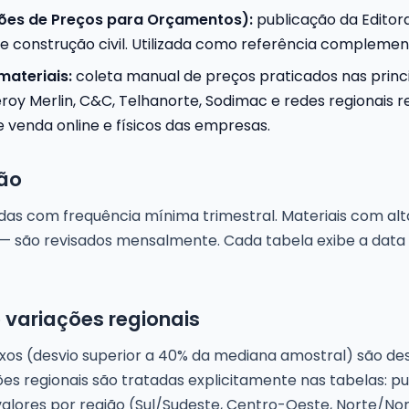
es de Preços para Orçamentos):
publicação da Editor
de construção civil. Utilizada como referência complemen
materiais:
coleta manual de preços praticados nas princi
roy Merlin, C&C, Telhanorte, Sodimac e redes regionais re
venda online e físicos das empresas.
ção
adas com frequência mínima trimestral. Materiais com al
o — são revisados mensalmente. Cada tabela exibe a data 
 variações regionais
ixos (desvio superior a 40% da mediana amostral) são de
ões regionais são tratadas explicitamente nas tabelas: 
valores por região (Sul/Sudeste, Centro-Oeste, Norte/No