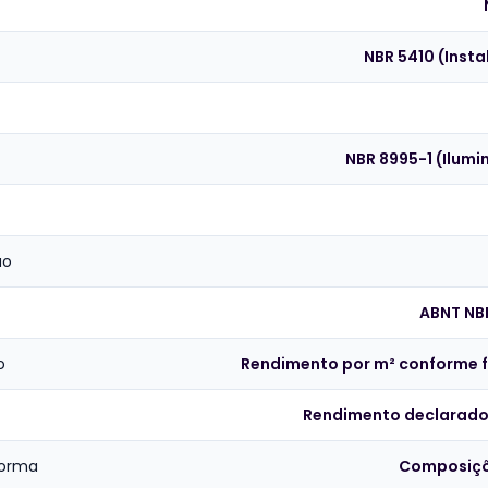
NBR 5410 (Insta
NBR 8995-1 (Ilum
ão
ABNT NB
o
Rendimento por m² conforme f
Rendimento declarado 
forma
Composiçõe