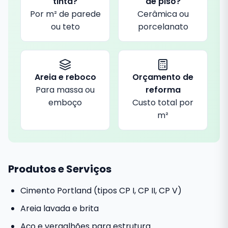
tinta?
de piso?
Por m² de parede
Cerâmica ou
ou teto
porcelanato
Areia e reboco
Orçamento de
Para massa ou
reforma
emboço
Custo total por
m²
Produtos e Serviços
Cimento Portland (tipos CP I, CP II, CP V)
Areia lavada e brita
Aço e vergalhões para estrutura