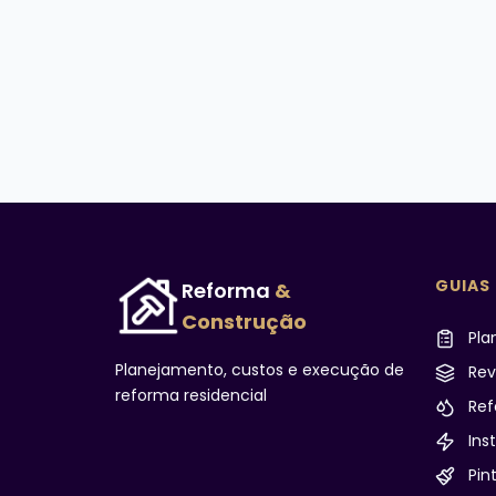
GUIAS
Reforma
&
Construção
Pla
Planejamento, custos e execução de
Rev
reforma residencial
Ref
Inst
Pint