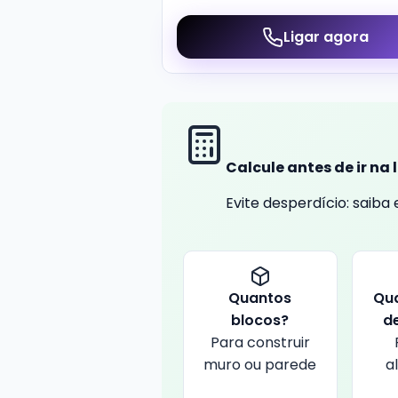
Ligar agora
Calcule antes de ir na 
Evite desperdício: saib
Quantos
Qu
blocos?
d
Para construir
muro ou parede
a