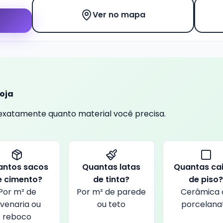
Ver no mapa
loja
a exatamente quanto material você precisa.
antos sacos
Quantas latas
Quantas ca
e cimento?
de tinta?
de piso
Por m² de
Por m² de parede
Cerâmica 
lvenaria ou
ou teto
porcelana
reboco