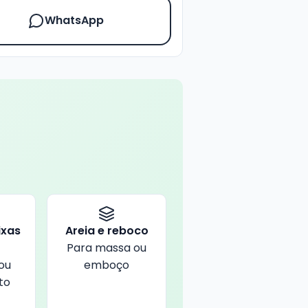
WhatsApp
ixas
Areia e reboco
?
Para massa ou
ou
emboço
to