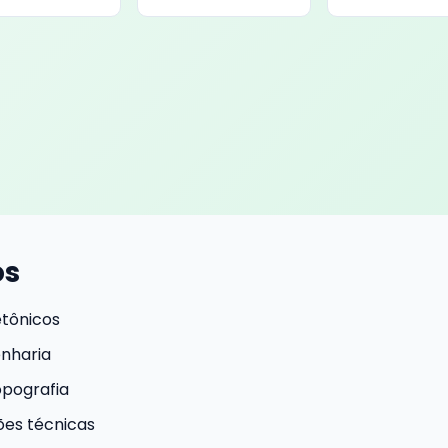
os
etônicos
enharia
pografia
ões técnicas