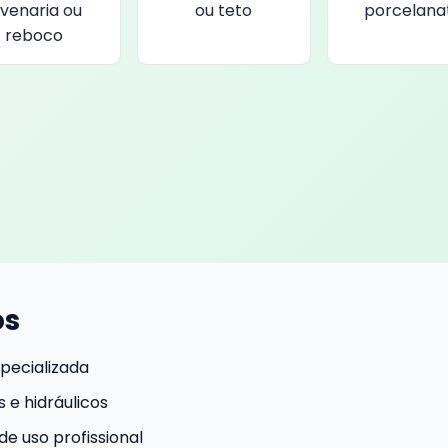
lvenaria ou
ou teto
porcelana
reboco
os
pecializada
 e hidráulicos
e uso profissional