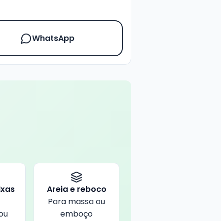
WhatsApp
ixas
Areia e reboco
?
Para massa ou
ou
emboço