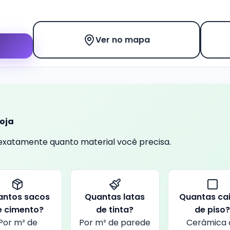
Ver no mapa
loja
a exatamente quanto material você precisa.
antos sacos
Quantas latas
Quantas ca
e cimento?
de tinta?
de piso
Por m² de
Por m² de parede
Cerâmica 