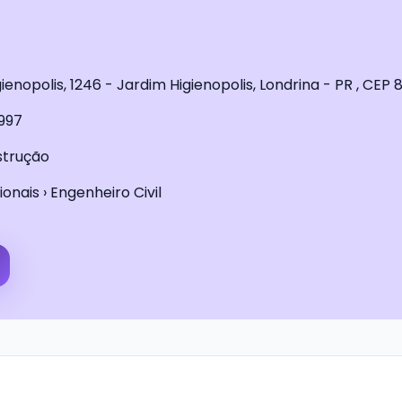
enopolis, 1246 - Jardim Higienopolis, Londrina - PR , CEP
997
strução
ionais › Engenheiro Civil