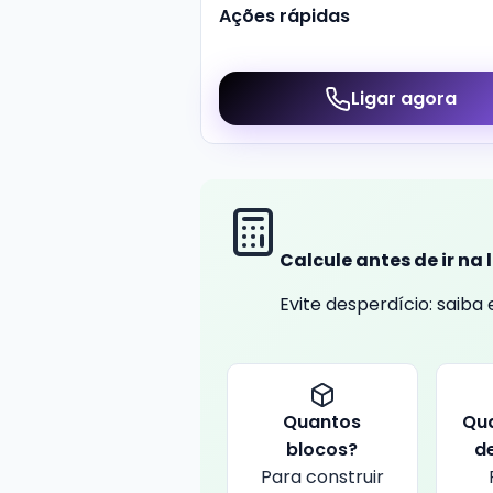
Ações rápidas
Ligar agora
Calcule antes de ir na 
Evite desperdício: saib
Quantos
Qu
blocos?
d
Para construir