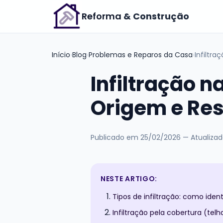
Reforma
& Construção
Início
›
Blog
›
Problemas e Reparos da Casa
›
Infiltra
Infiltração n
Origem e Res
Publicado em
25/02/2026
— Atualiza
NESTE ARTIGO:
Tipos de infiltração: como ident
Infiltração pela cobertura (telh