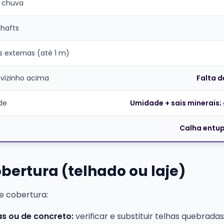
 chuva
hafts
 externas (até 1 m)
vizinho acima
Falta 
de
Umidade + sais minerais
Calha entup
obertura (telhado ou laje)
e cobertura:
s ou de concreto:
verificar e substituir telhas quebradas