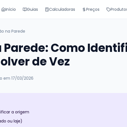
Início
Guias
Calculadoras
Preços
Produto
ção na Parede
a Parede: Como Identif
olver de Vez
do em
17/03/2026
ificar a origem
ado ou laje)