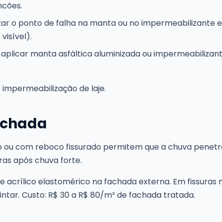
ncões.
zar o ponto de falha na manta ou no impermeabilizante e
isível).
aplicar manta asfáltica aluminizada ou impermeabilizant
e impermeabilização de laje.
fachada
ou com reboco fissurado permitem que a chuva penetre 
as após chuva forte.
te acrílico elastomérico na fachada externa. Em fissura
intar. Custo: R$ 30 a R$ 80/m² de fachada tratada.