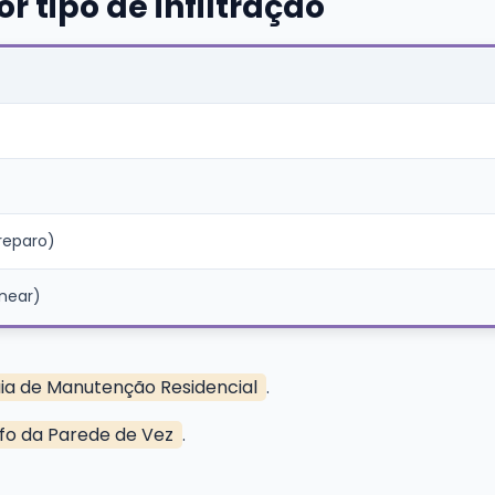
r tipo de infiltração
reparo)
near)
ia de Manutenção Residencial
.
fo da Parede de Vez
.